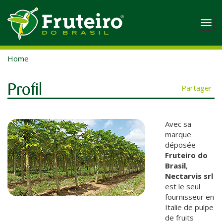
Togg
navi
Home
Profil
Partager
Avec sa
marque
déposée
Fruteiro do
Brasil
,
Nectarvis srl
est le seul
fournisseur en
Italie de pulpe
de fruits